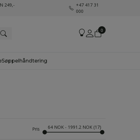
UN 249,-
+47 417 31
000
0
e
Søppelhåndtering
64
NOK
-
1991.2
NOK
17
Pris