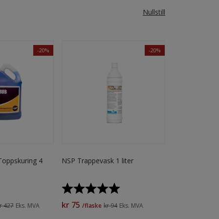
Nullstill
-20%
-20%
oppskuring 4
NSP Trappevask 1 liter
Karakter:
5.0 av 5 mulige
kr 75
r 427
Eks. MVA
/flaske
kr 94
Eks. MVA