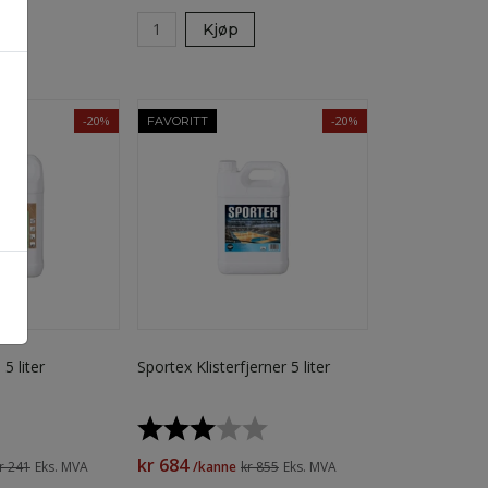
Kjøp
-20%
-20%
FAVORITT
5 liter
Sportex Klisterfjerner 5 liter
Karakter:
3.0 av 5 mulige
kr 684
r 241
Eks. MVA
/kanne
kr 855
Eks. MVA