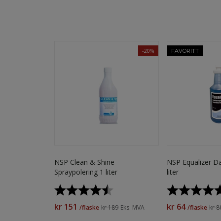
-20%
FAVORITT
NSP Clean & Shine
NSP Equalizer Da
Spraypolering 1 liter
liter
Karakter:
4.6 av 5 mulige
Karakter:
kr 151
kr 64
/flaske
kr 189
Eks. MVA
/flaske
kr 8