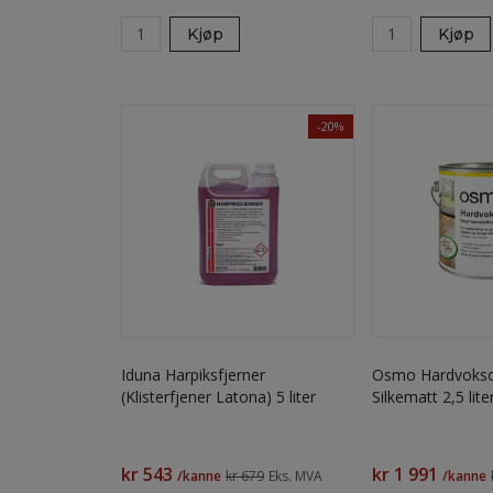
Kjøp
Kjøp
-20%
Iduna Harpiksfjerner
Osmo Hardvokso
(Klisterfjener Latona) 5 liter
Silkematt 2,5 lite
kr 543
kr 1 991
/kanne
kr 679
Eks. MVA
/kanne