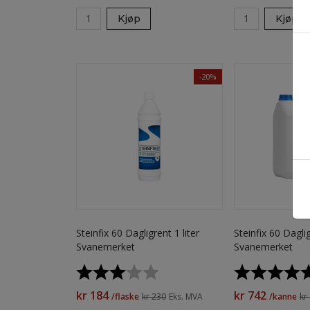
Kjøp
Kjøp
-20%
Steinfix 60 Dagligrent 1 liter
Steinfix 60 Daglig
Svanemerket
Svanemerket
Karakter:
3.0 av 5 mulige
Karakter:
kr 184
kr 742
/flaske
kr 230
Eks. MVA
/kanne
kr