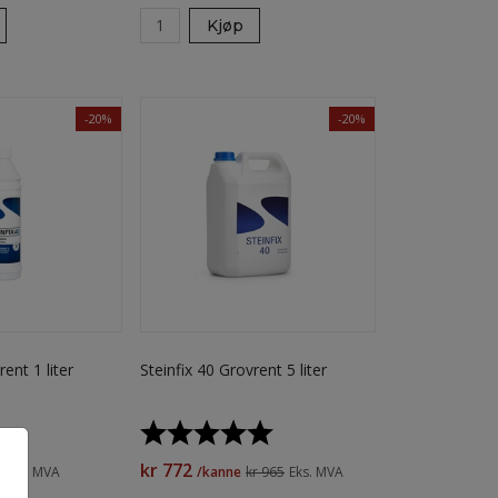
Kjøp
-20%
-20%
ent 1 liter
Steinfix 40 Grovrent 5 liter
Karakter:
5.0 av 5 mulige
kr 772
4
Eks. MVA
/kanne
kr 965
Eks. MVA