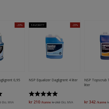
-20%
-20%
FAVORITT
gligrent 0,95
NSP Equalizer Dagligrent 4 liter
NSP Topscrub T
liter
5.0 av 5 mulige
Karakter:
5.0 av 5 mulige
kr 210
kr 342
0
Eks. MVA
/kanne
kr 263
Eks. MVA
/kanne
k