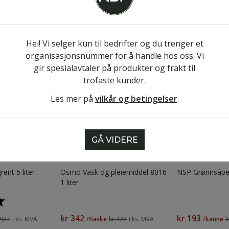
Kjøp
Kjøp
Hei! Vi selger kun til bedrifter og du trenger et
organisasjonsnummer for å handle hos oss. Vi
-20%
-20%
gir spesialavtaler på produkter og frakt til
trofaste kunder.
Les mer på
vilkår og betingelser
.
GÅ VIDERE
rent 5 liter
Osmo Vask og pleiemiddel 8016
NSP Grønnsåpe 
1 liter
5.0 av 5 mulige
kr 342
kr 193
 927
Eks. MVA
/flaske
kr 427
Eks. MVA
/kanne
k