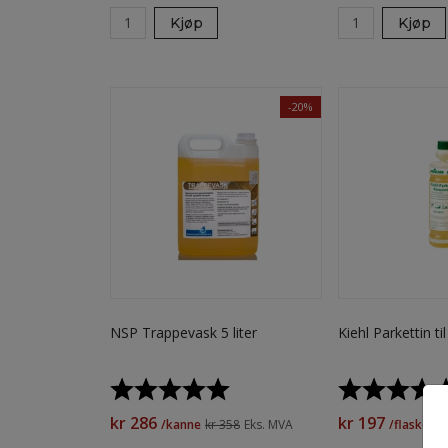
Kjøp
Kjøp
-20%
NSP Trappevask 5 liter
Kiehl Parkettin til
Karakter:
5.0 av 5 mulige
Karakter:
kr 286
kr 197
/kanne
kr 358
Eks. MVA
/flaske
kr