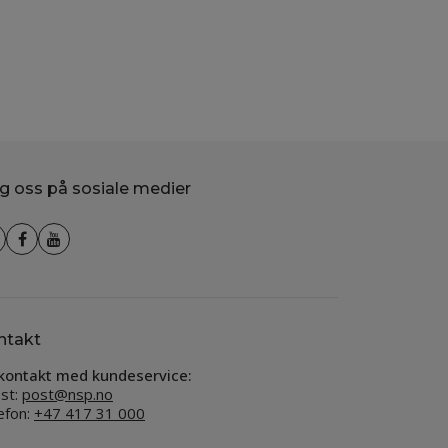
g oss på sosiale medier
ntakt
kontakt med kundeservice:
st:
post@nsp.no
efon:
+47 417 31 000