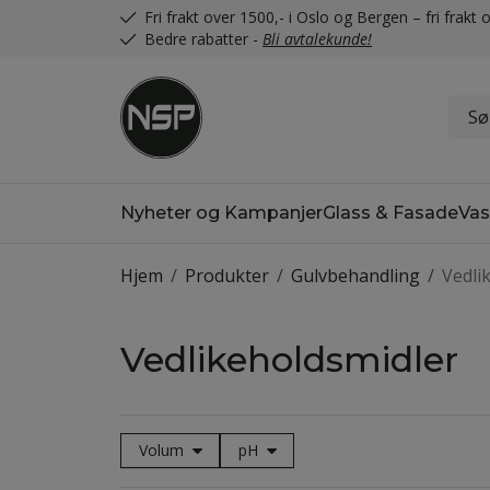
Fri frakt over 1500,- i Oslo og Bergen – fri frak
Bedre rabatter -
Bli avtalekunde!
Nyheter og Kampanjer
Glass & Fasade
Vas
Hjem
/
Produkter
/
Gulvbehandling
/
Vedli
Vedlikeholdsmidler
Volum
pH