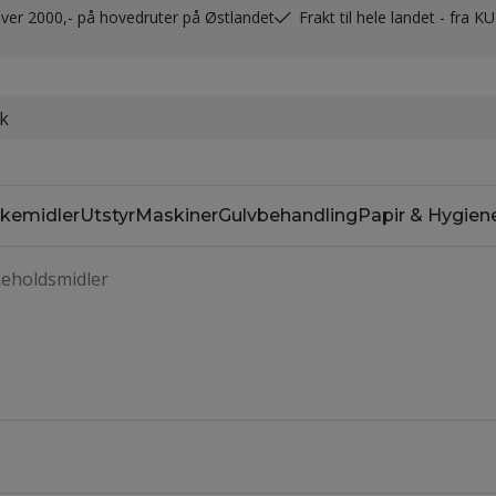
t over 2000,- på hovedruter på Østlandet
Frakt til hele landet - fra K
kemidler
Utstyr
Maskiner
Gulvbehandling
Papir & Hygien
keholdsmidler