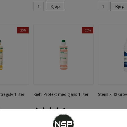
Kjøp
Kjøp
-20%
-20%
 tregulv 1 liter
Kiehl Profekt med glans 1 liter
Steinfix 40 Grovr
5.0 av 5 mulige
Karakter:
5.0 av 5 mulige
kr 194
kr 259
 246
Eks. MVA
/flaske
kr 242
Eks. MVA
/fl
kr 32