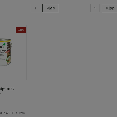
Kjøp
Kjøp
-20%
lje 3032
r
kr 2 489
Eks. MVA