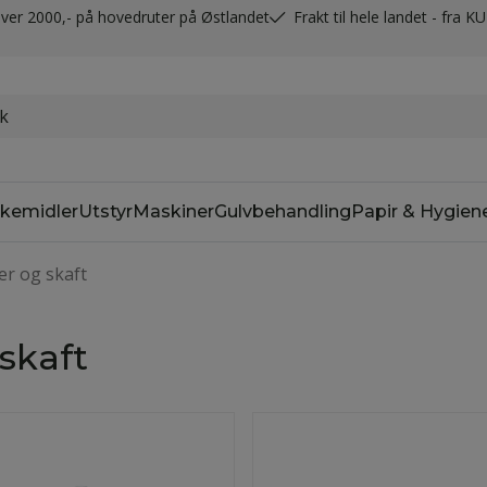
t over 2000,- på hovedruter på Østlandet
Frakt til hele landet - fra K
kemidler
Utstyr
Maskiner
Gulvbehandling
Papir & Hygien
r og skaft
skaft