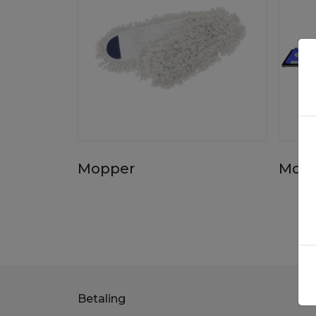
Mopper
Mop
Betaling