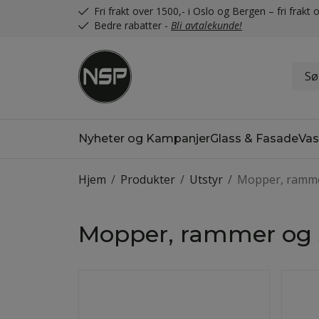
Fri frakt over 1500,- i Oslo og Bergen – fri frak
Bedre rabatter -
Bli avtalekunde!
Nyheter og Kampanjer
Glass & Fasade
Vas
Hjem
/
Produkter
/
Utstyr
/
Mopper, ramme
Mopper, rammer og 