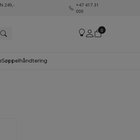
UN 249,-
+47 417 31
000
0
e
Søppelhåndtering