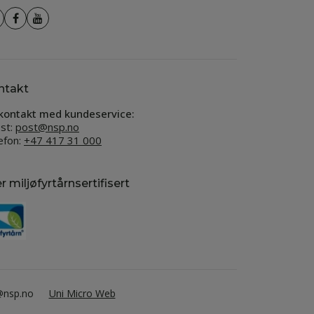
ntakt
kontakt med kundeservice:
st:
post@nsp.no
efon:
+47 417 31 000
er miljøfyrtårnsertifisert
t@nsp.no
Uni Micro Web