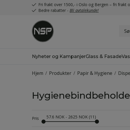
Fri frakt over 1500,- i Oslo og Bergen – fri frak
Bedre rabatter -
Bli avtalekunde!
Nyheter og Kampanjer
Glass & Fasade
Vas
Hjem
/
Produkter
/
Papir & Hygiene
/
Disp
Hygienebindbeholde
57.6
NOK
-
2625
NOK
11
Pris