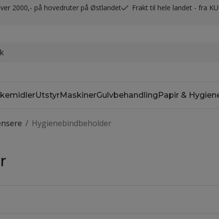
t over 2000,- på hovedruter på Østlandet
Frakt til hele landet - fra K
kemidler
Utstyr
Maskiner
Gulvbehandling
Papir & Hygien
ensere
/
Hygienebindbeholder
r