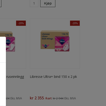
Kjøp
-20%
-20%
yle truseinnlegg
Libresse Ultra+ bind 150 x 2 pk
kr 2 355
kr 1 924
Eks. MVA
/kart
kr 2 944
Eks. MVA