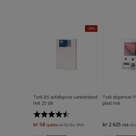
-20%
Tork B5 avfallspose sanitetsbind
Tork dispenser 
hvit 25 stk
plast hvit
Karakter:
4.5 av 5 mulige
kr 58
kr 2 625
/pakke
kr 72
Eks. MVA
/stk
Eks