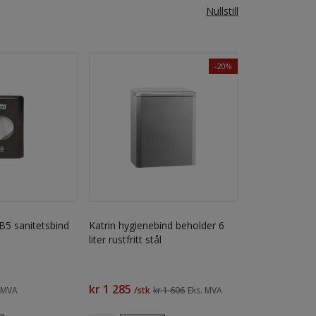
Nullstill
-20%
B5 sanitetsbind
Katrin hygienebind beholder 6
liter rustfritt stål
kr 1 285
. MVA
/stk
kr 1 606
Eks. MVA