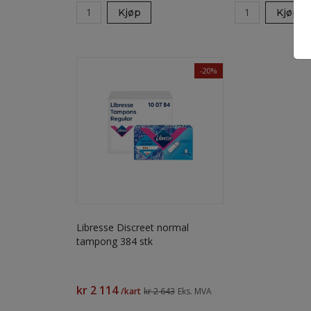
Kjøp
Kjøp
-20%
Libresse Discreet normal
tampong 384 stk
kr 2 114
/kart
kr 2 643
Eks. MVA