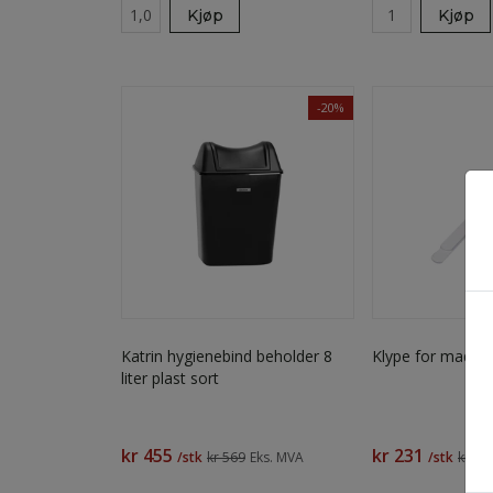
Kjøp
Kjøp
-20%
Katrin hygienebind beholder 8
Klype for mada
liter plast sort
kr 455
kr 231
/stk
kr 569
Eks. MVA
/stk
kr 28