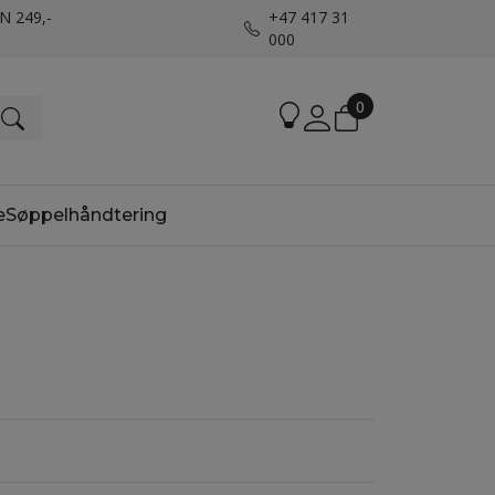
UN 249,-
+47 417 31
000
0
e
Søppelhåndtering