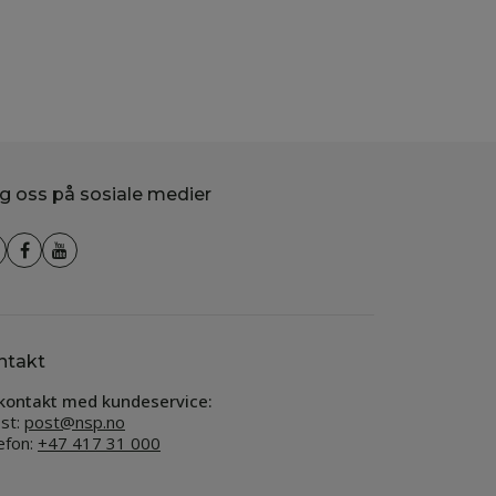
g oss på sosiale medier
ntakt
kontakt med kundeservice:
st:
post@nsp.no
efon:
+47 417 31 000