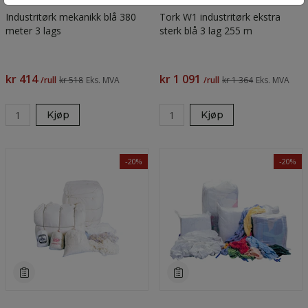
Industritørk mekanikk blå 380
Tork W1 industritørk ekstra
meter 3 lags
sterk blå 3 lag 255 m
kr 414
kr 1 091
/rull
kr 518
Eks. MVA
/rull
kr 1 364
Eks. MVA
Kjøp
Kjøp
-20%
-20%