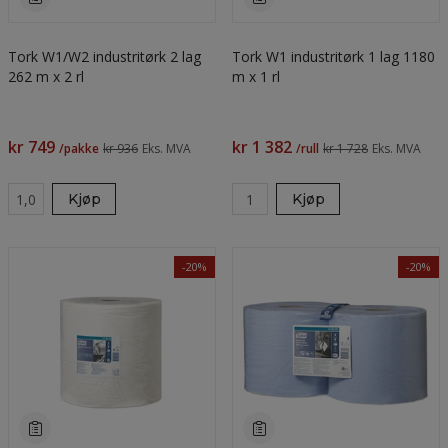
Tork W1/W2 industritørk 2 lag
Tork W1 industritørk 1 lag 1180
262 m x 2 rl
m x 1 rl
kr 749
kr 1 382
/pakke
kr 936
Eks. MVA
/rull
kr 1 728
Eks. MVA
Kjøp
Kjøp
-20%
-20%