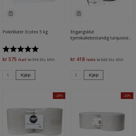
Polerkluter Ecotex 5 kg
Engangsklut
kjemikaliebestandig turquoise
ZZ box 2 x 100 ark
Karakter:
5.0 av 5 mulige
kr 575
kr 418
/kart
kr 719
Eks. MVA
/eske
kr 523
Eks. MVA
Kjøp
Kjøp
-20%
-20%