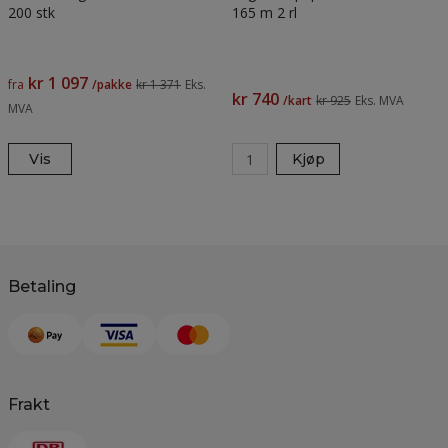
200 stk
165 m 2 rl
kr 1 097
fra
/pakke
kr 1 371
Eks.
kr 740
/kart
kr 925
Eks. MVA
MVA
Vis
Kjøp
Betaling
Frakt