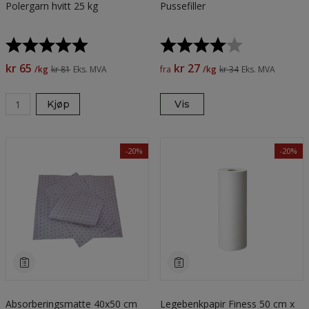
Polergarn hvitt 25 kg
Pussefiller
Karakter:
5.0 av 5 mulige
Karakter:
4.0 av 5 muli
kr 65
kr 27
/kg
kr 81
Eks. MVA
fra
/kg
kr 34
Eks. MVA
Kjøp
Vis
-20%
-20%
Absorberingsmatte 40x50 cm
Legebenkpapir Finess 50 cm x