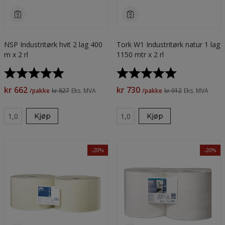
NSP Industritørk hvit 2 lag 400
Tork W1 Industritørk natur 1 lag
m x 2 rl
1150 mtr x 2 rl
Karakter:
5.0 av 5 mulige
Karakter:
5.0 av 5 muli
kr 662
kr 730
/pakke
kr 827
Eks. MVA
/pakke
kr 912
Eks. MVA
Kjøp
Kjøp
-20%
-20%