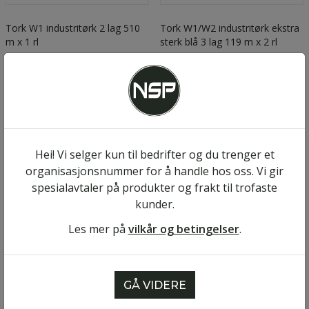
Tork W1 industritørk 2 lag 510
Tork W1/W2 industritørk ekstra
m x 1 rl
sterk blå 3 lag 119 m x 2 rl
kr 1 250
kr 845
/rull
kr 1 562
Eks. MVA
/pakke
kr 1 056
Eks. MVA
Kjøp
Kjøp
Hei! Vi selger kun til bedrifter og du trenger et
organisasjonsnummer for å handle hos oss. Vi gir
-20%
-20%
spesialavtaler på produkter og frakt til trofaste
kunder.
Les mer på
vilkår og betingelser
.
GÅ VIDERE