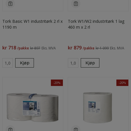
Tork Basic W1 industritørk 2 rl x
Tork W1/W2 industritørk 1 lag
1190 m
460 m x 2 rl
kr 718
kr 879
/pakke
kr 897
Eks. MVA
/pakke
kr 1 099
Eks. MVA
Kjøp
Kjøp
-20%
-20%