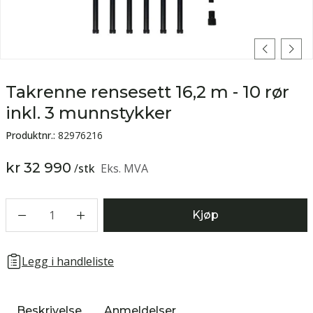
Takrenne rensesett 16,2 m - 10 rør
inkl. 3 munnstykker
Produktnr.:
82976216
kr 32 990
/
stk
Eks. MVA
1
Kjøp
Legg i handleliste
Beskrivelse
Anmeldelser