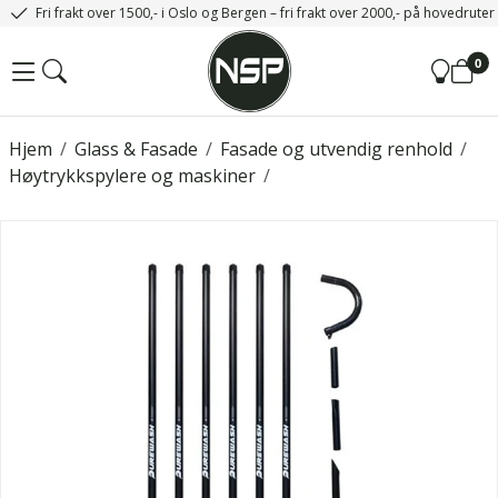
Fri frakt over 1500,- i Oslo og Bergen – fri frakt over 2000,- på hovedrute
0
Hjem
/
Glass & Fasade
/
Fasade og utvendig renhold
/
Høytrykkspylere og maskiner
/