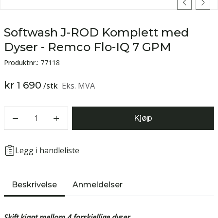
Softwash J-ROD Komplett med
Dyser - Remco Flo-IQ 7 GPM
Produktnr.:
77118
kr 1 690
/
stk
Eks. MVA
1
Kjøp
Legg i handleliste
Beskrivelse
Anmeldelser
Skift kjapt mellom 4 forskjellige dyser