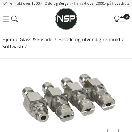
Fri frakt over 1500,- i Oslo og Bergen – fri frakt over 2000,- på hovedrute
0
Hjem
/
Glass & Fasade
/
Fasade og utvendig renhold
/
Softwash
/