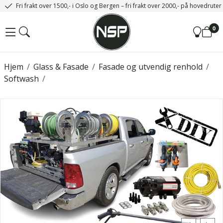
Fri frakt over 1500,- i Oslo og Bergen – fri frakt over 2000,- på hovedrute
0
Hjem
/
Glass & Fasade
/
Fasade og utvendig renhold
/
Softwash
/