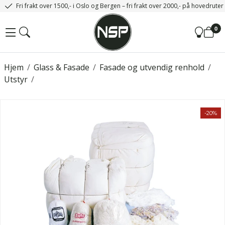
Fri frakt over 1500,- i Oslo og Bergen – fri frakt over 2000,- på hovedrute
0
Hjem
/
Glass & Fasade
/
Fasade og utvendig renhold
/
Utstyr
/
-20%