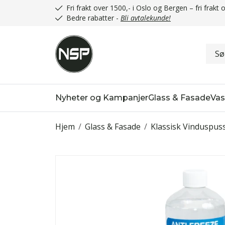
Fri frakt over 1500,- i Oslo og Bergen – fri frak
Bedre rabatter -
Bli avtalekunde!
Nyheter og Kampanjer
Glass & Fasade
Vas
Hjem
/
Glass & Fasade
/
Klassisk Vinduspus