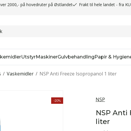
t over 2000,- på hovedruter på Østlandet
Frakt til hele landet - fra K
kemidler
Utstyr
Maskiner
Gulvbehandling
Papir & Hygien
s
/
Vaskemidler
/
NSP Anti Freeze Isopropanol 1 liter
NSP
-20%
NSP Anti 
liter