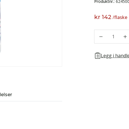
Produktnr.:
62450
kr 142
/
flaske
1
Legg i handle
elser