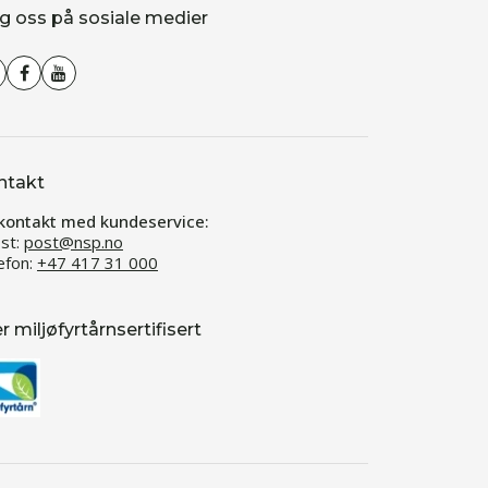
g oss på sosiale medier
ntakt
kontakt med kundeservice:
st:
post@nsp.no
efon:
+47 417 31 000
er miljøfyrtårnsertifisert