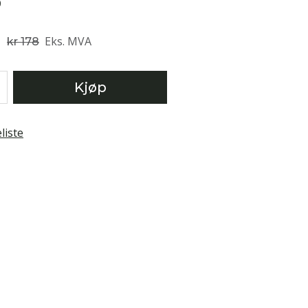
0
Eks. MVA
kr 178
Kjøp
liste