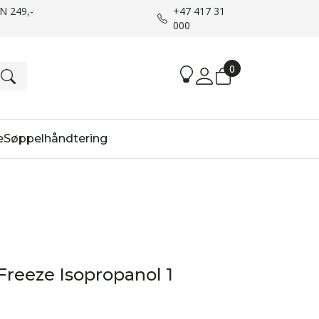
UN 249,-
+47 417 31
000
0
e
Søppelhåndtering
Freeze Isopropanol 1