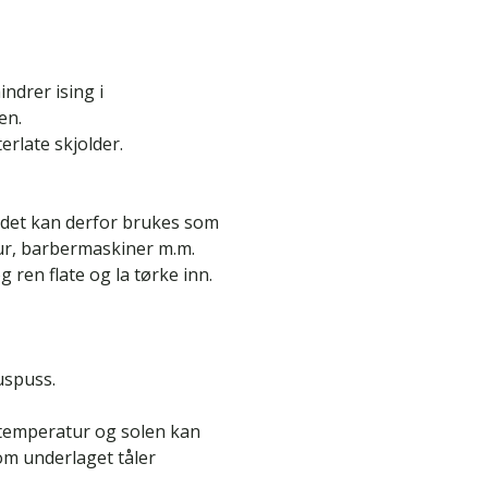
ndrer ising i
en.
erlate skjolder.
g det kan derfor brukes som
tur, barbermaskiner m.m.
g ren flate og la tørke inn.
uspuss.
temperatur og solen kan
 om underlaget tåler