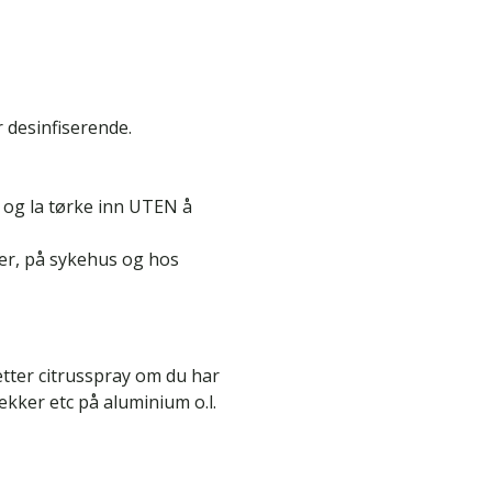
 desinfiserende.
 og la tørke inn UTEN å
er, på sykehus og hos
 etter citrusspray om du har
lekker etc på aluminium o.l.