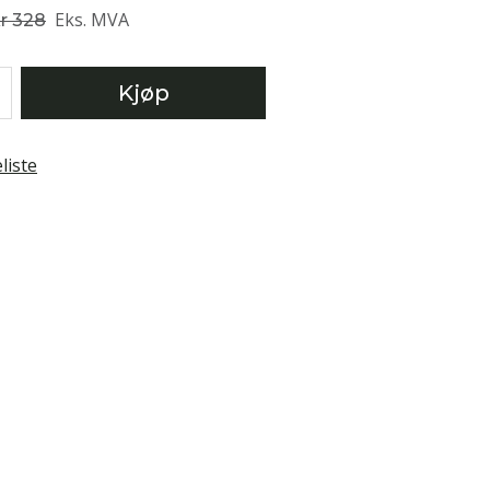
Eks. MVA
r 328
Kjøp
liste