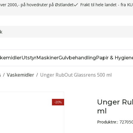
t over 2000,- på hovedruter på Østlandet
Frakt til hele landet - fra K
kemidler
Utstyr
Maskiner
Gulvbehandling
Papir & Hygien
s
/
Vaskemidler
/
Unger RubOut Glassrens 500 ml
Unger Ru
-20%
ml
Produktnr.:
72705