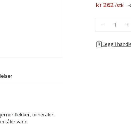
kr 262
/
stk
k
1
Legg i handle
elser
jerner flekker, mineraler,
om tåler vann.