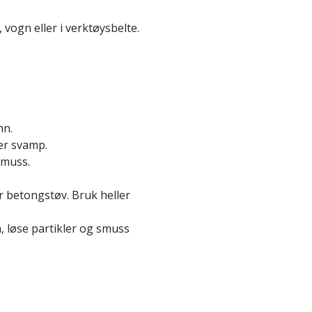
 vogn eller i verktøysbelte.
nn.
er svamp.
smuss.
r betongstøv. Bruk heller
, løse partikler og smuss