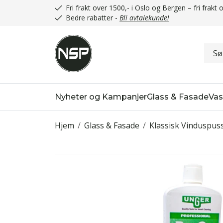
Fri frakt over 1500,- i Oslo og Bergen – fri frak
Bedre rabatter -
Bli avtalekunde!
Nyheter og Kampanjer
Glass & Fasade
Vas
Hjem
/
Glass & Fasade
/
Klassisk Vinduspus