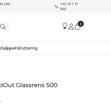
UN 249,-
+47 417 31
000
0
e
Søppelhåndtering
bOut Glassrens 500
0