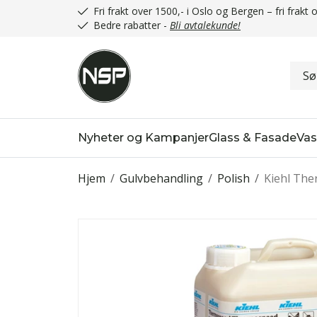
Fri frakt over 1500,- i Oslo og Bergen – fri frak
Bedre rabatter -
Bli avtalekunde!
Nyheter og Kampanjer
Glass & Fasade
Vas
Hjem
/
Gulvbehandling
/
Polish
/
Kiehl The