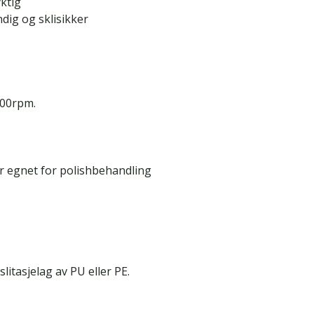
ktig
dig og sklisikker
000rpm.
er egnet for polishbehandling
litasjelag av PU eller PE.