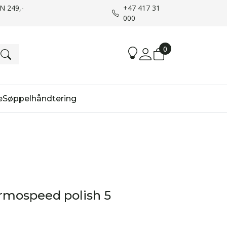
UN 249,-
+47 417 31
000
0
e
Søppelhåndtering
rmospeed polish 5