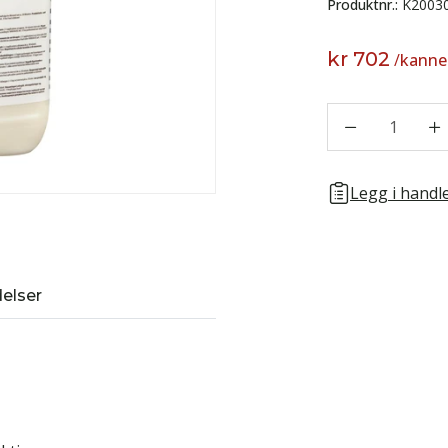
Produktnr.:
K2003
kr 702
/
kanne
1
Legg i handle
elser