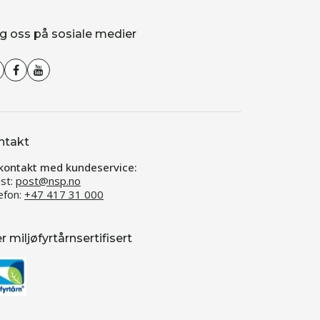
g oss på sosiale medier
ntakt
kontakt med kundeservice:
st:
post@nsp.no
efon:
+47 417 31 000
er miljøfyrtårnsertifisert