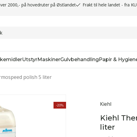
t over 2000,- på hovedruter på Østlandet
Frakt til hele landet - fra K
kemidler
Utstyr
Maskiner
Gulvbehandling
Papir & Hygien
rmospeed polish 5 liter
Kiehl
-20%
Kiehl The
liter