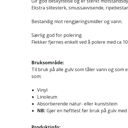
Gir god beskyttelse og er sterkt motstandsdy
Ekstra slitesterk, smussavvisende, ripebestan
Bestandig mot rengjøringsmidler og vann.
Særlig god for polering.
Flekker fjernes enkelt ved å polere med ca 1
Bruksområde:
Til bruk på alle gulv som tåler vann og som 
som:
Vinyl
Linoleum
Absorberende natur- eller kunststein
NB:
Gjør en hefttest før bruk på gulv med s
Produktinfo: