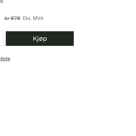
05
Eks. MVA
kr 878
Kjøp
liste