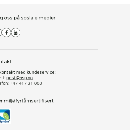
g oss på sosiale medier
ntakt
kontakt med kundeservice:
st:
post@nsp.no
efon:
+47 417 31 000
er miljøfyrtårnsertifisert