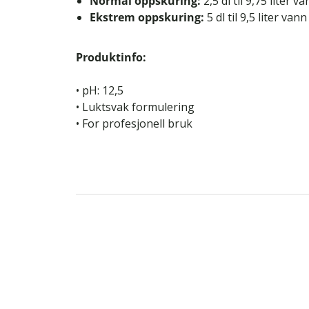
Normal oppskuring:
2,5 dl til 9,75 liter v
Ekstrem oppskuring:
5 dl til 9,5 liter vann
Produktinfo:
• pH: 12,5
• Luktsvak formulering
• For profesjonell bruk