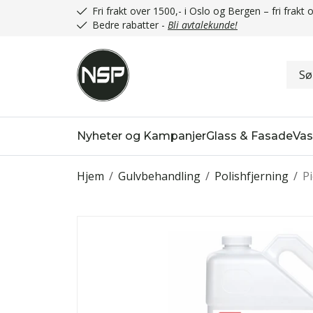
Fri frakt over 1500,- i Oslo og Bergen – fri frak
Bedre rabatter -
Bli avtalekunde!
Nyheter og Kampanjer
Glass & Fasade
Vas
Hjem
/
Gulvbehandling
/
Polishfjerning
/
P