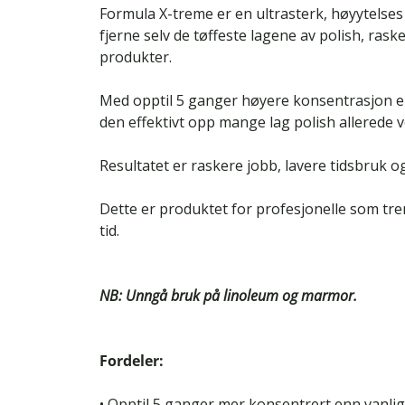
Formula X-treme er en ultrasterk, høyytelses 
fjerne selv de tøffeste lagene av polish, rask
produkter.
Med opptil 5 ganger høyere konsentrasjon e
den effektivt opp mange lag polish allerede v
Resultatet er raskere jobb, lavere tidsbruk 
Dette er produktet for profesjonelle som tre
tid.
NB: Unngå bruk på linoleum og marmor.
Fordeler:
• Opptil 5 ganger mer konsentrert enn vanli