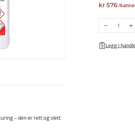
kr 576
/
kanne
1
Legg i handle
uring – den er rett og slett