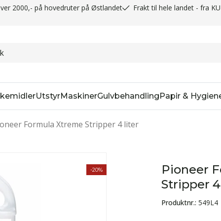
t over 2000,- på hovedruter på Østlandet
Frakt til hele landet - fra K
kemidler
Utstyr
Maskiner
Gulvbehandling
Papir & Hygien
ioneer Formula Xtreme Stripper 4 liter
Pioneer 
-20%
Stripper 4 
Produktnr.:
549L4