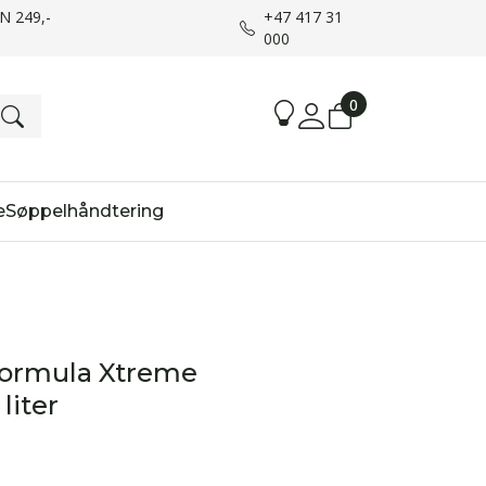
UN 249,-
+47 417 31
000
0
e
Søppelhåndtering
Formula Xtreme
liter