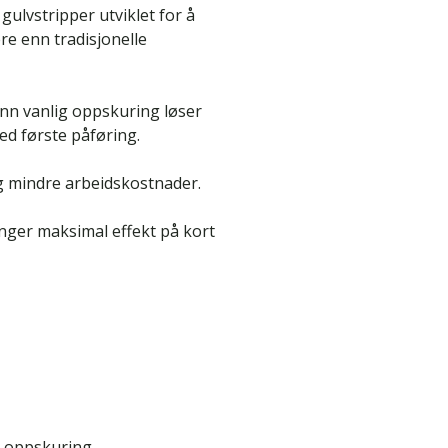
gulvstripper utviklet for å
ere enn tradisjonelle
nn vanlig oppskuring løser
ed første påføring.
og mindre arbeidskostnader.
nger maksimal effekt på kort
g oppskuring