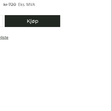
Eks. MVA
kr 720
Kjøp
liste