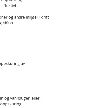
 effektivt
oner og andre miljøer i drift
g effekt
 oppskuring av:
n og vannsuger, eller i
 oppskuring.