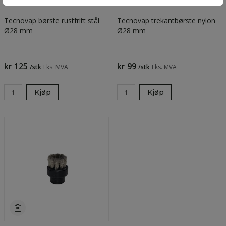
Tecnovap børste rustfritt stål
Tecnovap trekantbørste nylon
Ø28 mm
Ø28 mm
kr 125
kr 99
/stk
Eks. MVA
/stk
Eks. MVA
Kjøp
Kjøp