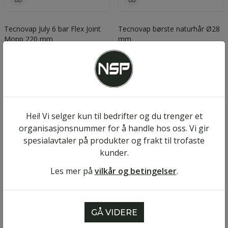
Tecnovap July 6 bar Flex Joint
Tecnovap børste naturhår Ø28
Mopp 220 mm
mm
kr 2 794
kr 99
/stk
Eks. MVA
/stk
Eks. MVA
Kjøp
Kjøp
Hei! Vi selger kun til bedrifter og du trenger et
organisasjonsnummer for å handle hos oss. Vi gir
spesialavtaler på produkter og frakt til trofaste
kunder.
Les mer på
vilkår og betingelser
.
GÅ VIDERE