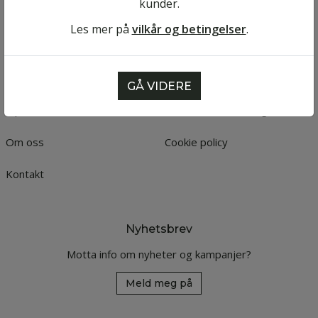
kunder.
Les mer på
vilkår og betingelser
.
Meny
Informasjon
Produkter
Betingelser
GÅ VIDERE
Tips&Triks
Personvernerklæring
Om oss
Cookie policy
Kontakt
Nyhetsbrev
Motta info om nyheter og kampanjer?
Meld meg på