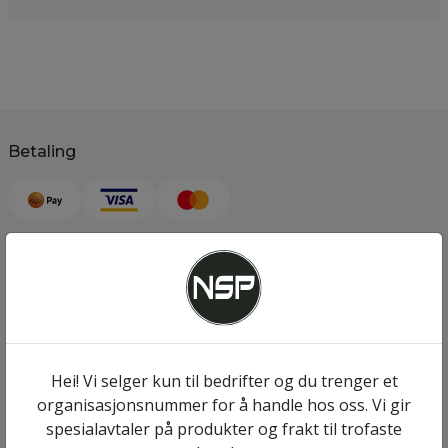
Betaling
Frakt
Hei! Vi selger kun til bedrifter og du trenger et
Følg oss på sosiale medier
organisasjonsnummer for å handle hos oss. Vi gir
spesialavtaler på produkter og frakt til trofaste