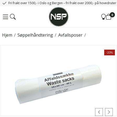
Fri frakt over 1500,- i Oslo og Bergen – fri frakt over 2000,- på hovedrute
0
Hjem
/
Søppelhåndtering
/
Avfallsposer
/
-20%