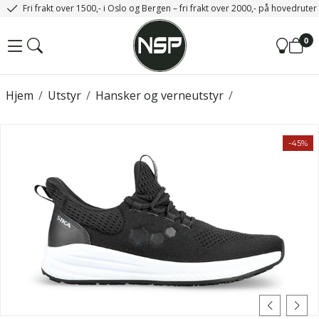
Fri frakt over 1500,- i Oslo og Bergen – fri frakt over 2000,- på hovedrute
0
Hjem
/
Utstyr
/
Hansker og verneutstyr
/
-45%