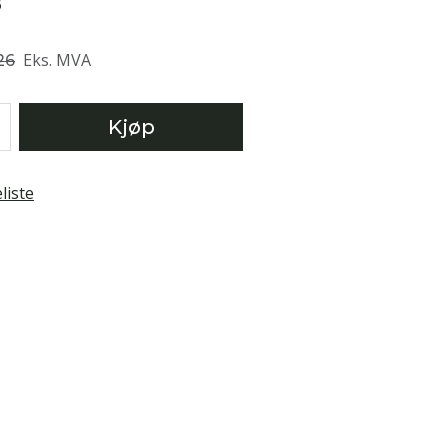
5
Eks. MVA
26
Kjøp
liste