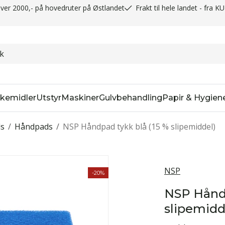
t over 2000,- på hovedruter på Østlandet
Frakt til hele landet - fra K
kemidler
Utstyr
Maskiner
Gulvbehandling
Papir & Hygien
ds
/
Håndpads
/
NSP Håndpad tykk blå (15 % slipemiddel)
NSP
-20%
NSP Håndp
slipemidd