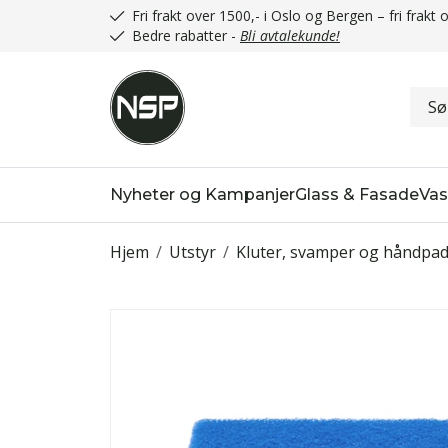
Fri frakt over 1500,- i Oslo og Bergen – fri frak
Bedre rabatter -
Bli avtalekunde!
Nyheter og Kampanjer
Glass & Fasade
Vas
Hjem
/
Utstyr
/
Kluter, svamper og håndpa