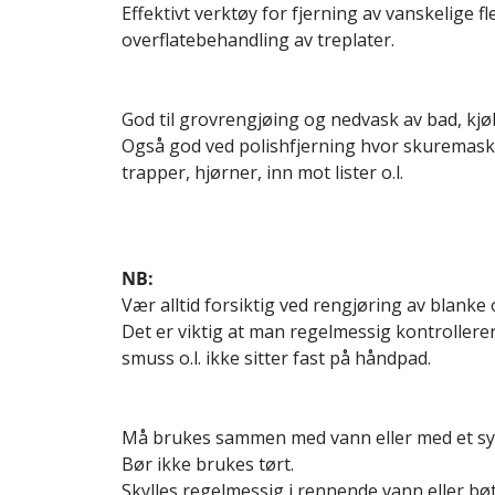
Effektivt verktøy for fjerning av vanskelige fle
overflatebehandling av treplater.
God til grovrengjøing og nedvask av bad, kjøk
Også god ved polishfjerning hvor skuremaski
trapper, hjørner, inn mot lister o.l.
NB:
Vær alltid forsiktig ved rengjøring av blanke
Det er viktig at man regelmessig kontrollere
smuss o.l. ikke sitter fast på håndpad.
Må brukes sammen med vann eller med et syn
Bør ikke brukes tørt.
Skylles regelmessig i rennende vann eller bøt