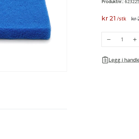
Produktnr.:
62322
kr 21
/
stk
kr 
1
Legg i handle