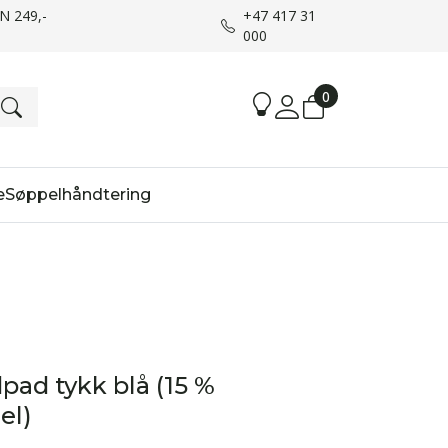
UN 249,-
+47 417 31
000
0
e
Søppelhåndtering
ad tykk blå (15 %
el)