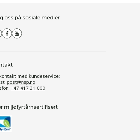
g oss på sosiale medier
ntakt
kontakt med kundeservice:
st:
post@nsp.no
efon:
+47 417 31 000
er miljøfyrtårnsertifisert