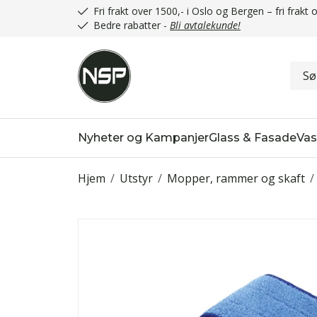
Fri frakt over 1500,- i Oslo og Bergen – fri frak
Bedre rabatter -
Bli avtalekunde!
Nyheter og Kampanjer
Glass & Fasade
Vas
Hjem
/
Utstyr
/
Mopper, rammer og skaft
/