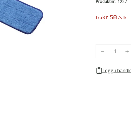
Produktnr.:
1227-
kr 58
fra
/
stk
1
Legg i handle