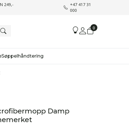
UN 249,-
+47 417 31
000
0
e
Søppelhåndtering
t
icrofibermopp Damp
anemerket