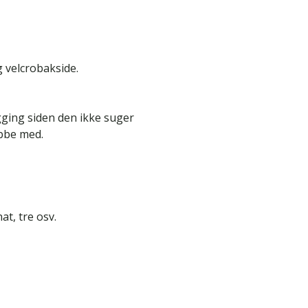
g velcrobakside.
egging siden den ikke suger
obbe med.
at, tre osv.