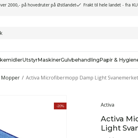
t over 2000,- på hovedruter på Østlandet
Frakt til hele landet - fra K
kemidler
Utstyr
Maskiner
Gulvbehandling
Papir & Hygien
Mopper
/
Activa Microfibermopp Damp Light Svanemerke
Activa
-20%
Activa M
Light Sv