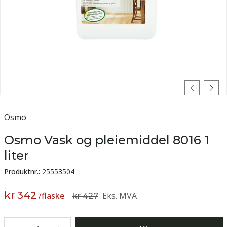
Osmo
Osmo Vask og pleiemiddel 8016 1
liter
Produktnr.:
25553504
kr 342
/
flaske
Eks. MVA
kr 427