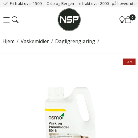
Fri frakt over 1500,- i Oslo og Bergen – fri frakt over 2000,- på hovedrute
0
Hjem
/
Vaskemidler
/
Dagligrengjøring
/
-20%