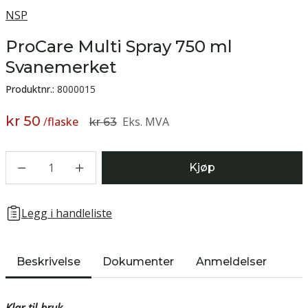
NSP
ProCare Multi Spray 750 ml
Svanemerket
Produktnr.:
8000015
kr 50
/
flaske
Eks. MVA
kr 63
1
Kjøp
Legg i handleliste
Beskrivelse
Dokumenter
Anmeldelser
Klar-til-bruk