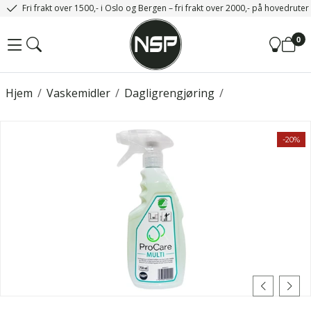
Fri frakt over 1500,- i Oslo og Bergen – fri frakt over 2000,- på hovedrute
0
Hjem
/
Vaskemidler
/
Dagligrengjøring
/
-20%