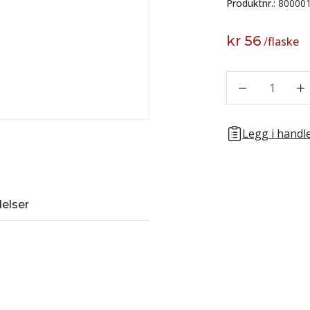
Produktnr.:
80000
kr 56
/
flaske
1
Legg i handle
elser