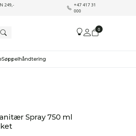
UN 249,-
+47 417 31
000
0
e
Søppelhåndtering
anitær Spray 750 ml
ket