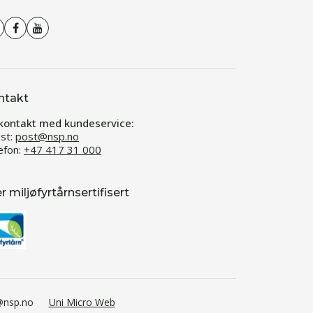
ntakt
kontakt med kundeservice:
st:
post@nsp.no
efon:
+47 417 31 000
er miljøfyrtårnsertifisert
t@nsp.no
Uni Micro Web