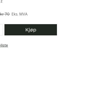
12
Eks. MVA
kr 70
Kjøp
liste