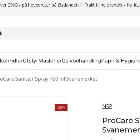
t over 2000,- på hovedruter på Østlandet
Frakt til hele landet - fra K
kemidler
Utstyr
Maskiner
Gulvbehandling
Papir & Hygien
oCare Sanitær Spray 750 ml Svanemerket
NSP
-20%
ProCare S
Svanemer