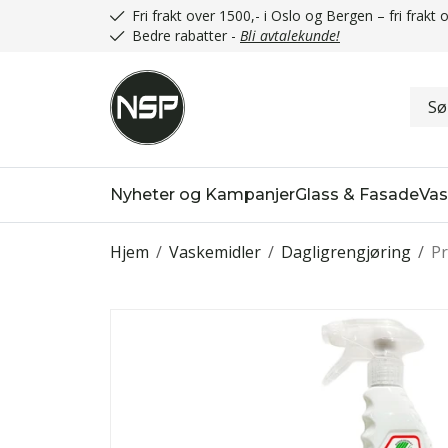
Fri frakt over 1500,- i Oslo og Bergen – fri frak
Bedre rabatter -
Bli avtalekunde!
Nyheter og Kampanjer
Glass & Fasade
Vas
Hjem
/
Vaskemidler
/
Dagligrengjøring
/
Pr