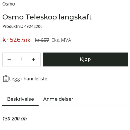
Osmo
Osmo Teleskop langskaft
Produktnr.:
49242200
kr 526
/
stk
Eks. MVA
kr 657
1
Kjøp
Legg i handleliste
Beskrivelse
Anmeldelser
150-200 cm