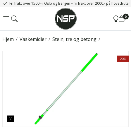
Fri frakt over 1500,- i Oslo og Bergen – fri frakt over 2000,- på hovedrute
0
Hjem
/
Vaskemidler
/
Stein, tre og betong
/
-20%
1
/
1