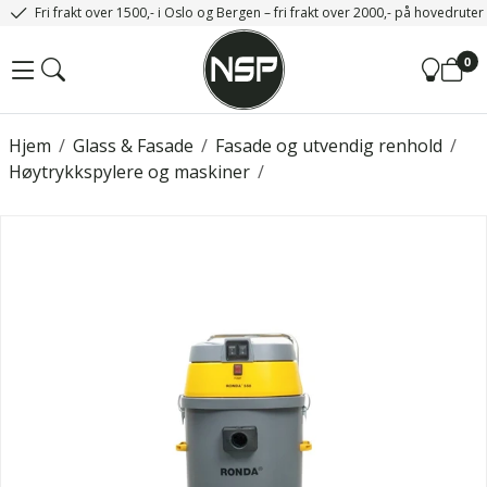
Fri frakt over 1500,- i Oslo og Bergen – fri frakt over 2000,- på hovedrute
0
Hjem
/
Glass & Fasade
/
Fasade og utvendig renhold
/
Høytrykkspylere og maskiner
/