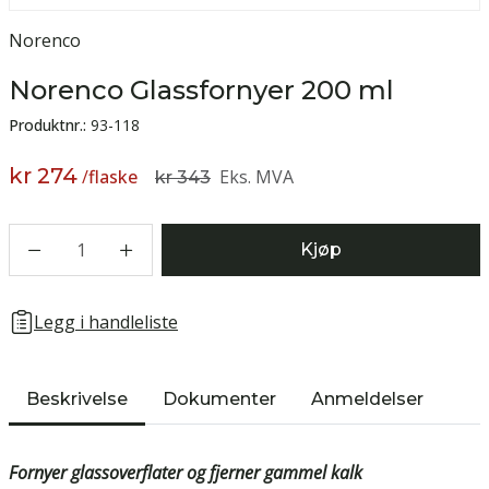
Norenco
Norenco Glassfornyer 200 ml
Produktnr.:
93-118
kr 274
/
flaske
Eks. MVA
kr 343
1
Kjøp
Legg i handleliste
Beskrivelse
Dokumenter
Anmeldelser
Fornyer glassoverflater og fjerner gammel kalk