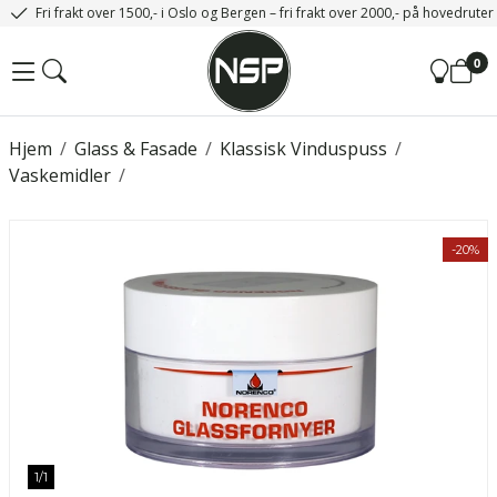
Fri frakt over 1500,- i Oslo og Bergen – fri frakt over 2000,- på hovedrute
0
Hjem
/
Glass & Fasade
/
Klassisk Vinduspuss
/
Vaskemidler
/
-20%
1
/
1