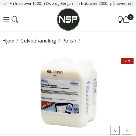
Fri frakt over 1500,- i Oslo og Bergen – fri frakt over 2000,- på hovedrute
0
Hjem
/
Gulvbehandling
/
Polish
/
-20%