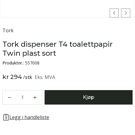
Tork
Tork dispenser T4 toalettpapir
Twin plast sort
Produktnr.:
557008
kr 294
/
stk
Eks. MVA
1
Kjøp
Legg i handleliste