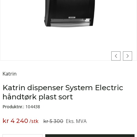
Katrin
Katrin dispenser System Electric
håndtørk plast sort
Produktnr.:
104438
kr 4 240
/
stk
Eks. MVA
kr 5 300