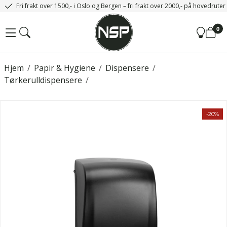
Fri frakt over 1500,- i Oslo og Bergen – fri frakt over 2000,- på hovedrute
0
Hjem
/
Papir & Hygiene
/
Dispensere
/
Tørkerulldispensere
/
-20%