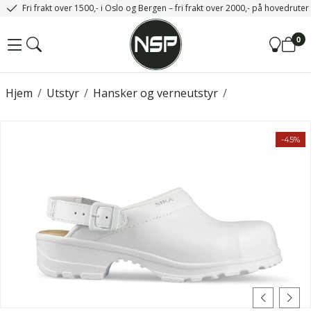
Fri frakt over 1500,- i Oslo og Bergen – fri frakt over 2000,- på hovedrute
0
Hjem
/
Utstyr
/
Hansker og verneutstyr
/
-45%