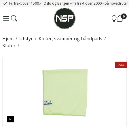
Fri frakt over 1500,- i Oslo og Bergen – fri frakt over 2000,- på hovedrute
0
Hjem
/
Utstyr
/
Kluter, svamper og håndpads
/
Kluter
/
-20%
1
/
1