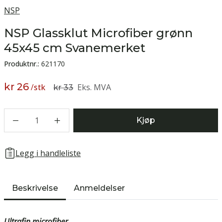
NSP
NSP Glassklut Microfiber grønn
45x45 cm Svanemerket
Produktnr.:
621170
kr 26
/
stk
Eks. MVA
kr 33
1
Kjøp
Legg i handleliste
Beskrivelse
Anmeldelser
Ultrafin microfiber