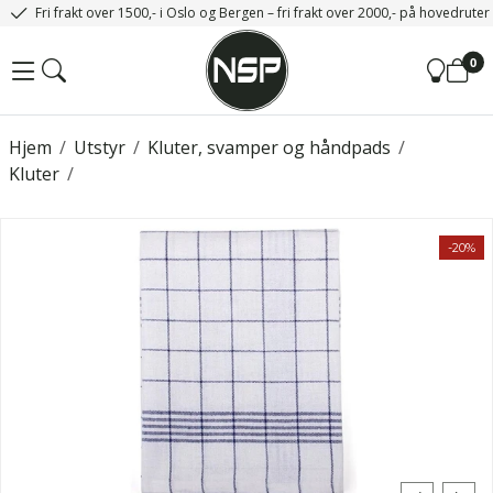
Fri frakt over 1500,- i Oslo og Bergen – fri frakt over 2000,- på hovedrute
0
Hjem
/
Utstyr
/
Kluter, svamper og håndpads
/
Kluter
/
-20%