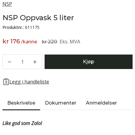
NSP
NSP Oppvask 5 liter
Produktnr.:
611175
kr 176
/
kanne
Eks. MVA
kr 220
1
Kjøp
Legg i handleliste
Beskrivelse
Dokumenter
Anmeldelser
Like god som Zalo!