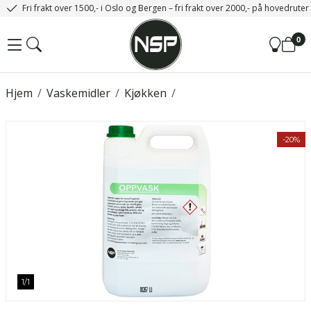
Fri frakt over 1500,- i Oslo og Bergen – fri frakt over 2000,- på hovedrute
0
Hjem
/
Vaskemidler
/
Kjøkken
/
-20%
1
/
1