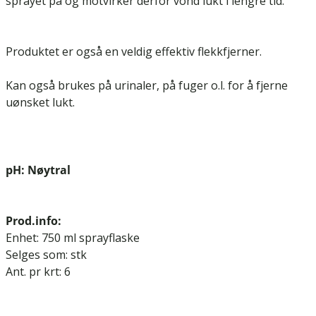
sprayet på og motvirker derfor vond lukt i lengre tid.
Produktet er også en veldig effektiv flekkfjerner.
Kan også brukes på urinaler, på fuger o.l. for å fjerne
uønsket lukt.
pH: Nøytral
Prod.info:
Enhet: 750 ml sprayflaske
Selges som: stk
Ant. pr krt: 6