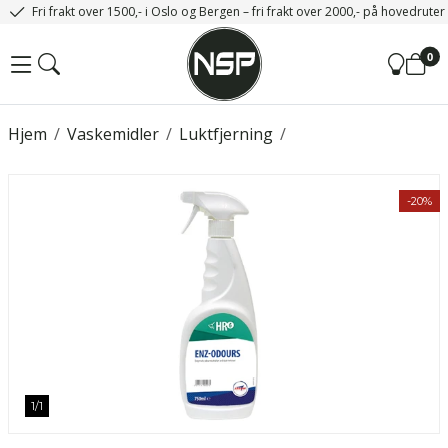
Fri frakt over 1500,- i Oslo og Bergen – fri frakt over 2000,- på hovedrute
0
Hjem
/
Vaskemidler
/
Luktfjerning
/
-20%
1
/
1