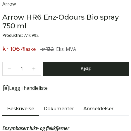
Arrow
Arrow HR6 Enz-Odours Bio spray
750 ml
Produktnr.:
A16992
kr 106
/
flaske
Eks. MVA
kr 132
1
Kjøp
Legg i handleliste
Beskrivelse
Dokumenter
Anmeldelser
Enzymbasert lukt- og flekkfjerner