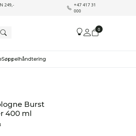
UN 249,-
+47 417 31
000
0
e
Søppelhåndtering
logne Burst
er 400 ml
4