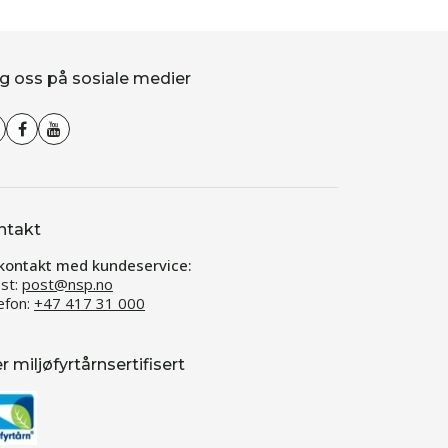
g oss på sosiale medier
ntakt
kontakt med kundeservice:
st:
post@nsp.no
efon:
+47 417 31 000
er miljøfyrtårnsertifisert