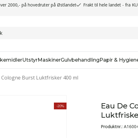
t over 2000,- på hovedruter på Østlandet
Frakt til hele landet - fra K
kemidler
Utstyr
Maskiner
Gulvbehandling
Papir & Hygien
 Cologne Burst Luktfrisker 400 ml
Eau De Co
-20%
Luktfrisk
Produktnr.:
A1600