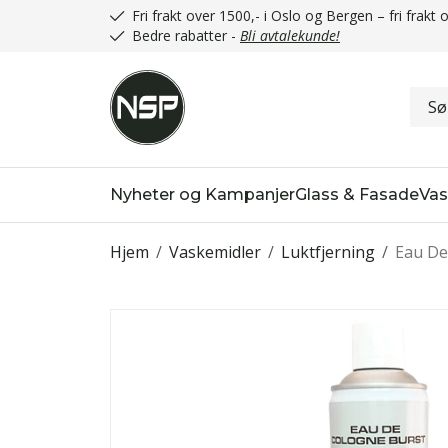
Fri frakt over 1500,- i Oslo og Bergen – fri frak
Bedre rabatter -
Bli avtalekunde!
Nyheter og Kampanjer
Glass & Fasade
Vas
Hjem
/
Vaskemidler
/
Luktfjerning
/
Eau De