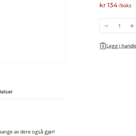
kr 134
/
boks
1
Legg i handle
elser
 mange av dere også gjør!