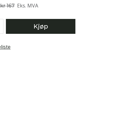
Eks. MVA
kr 167
Kjøp
liste