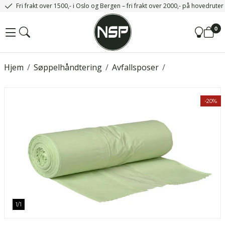
Fri frakt over 1500,- i Oslo og Bergen – fri frakt over 2000,- på hovedrute
0
Hjem
/
Søppelhåndtering
/
Avfallsposer
/
-20%
1
/
1