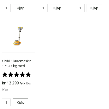
Kjøp
Kjøp
Kjøp
Ghibli Skuremaskin
17" 43 kg med
padholder
Karakter:
5.0 av 5 mulige
kr 12 299
/stk
Eks.
MVA
Kjøp