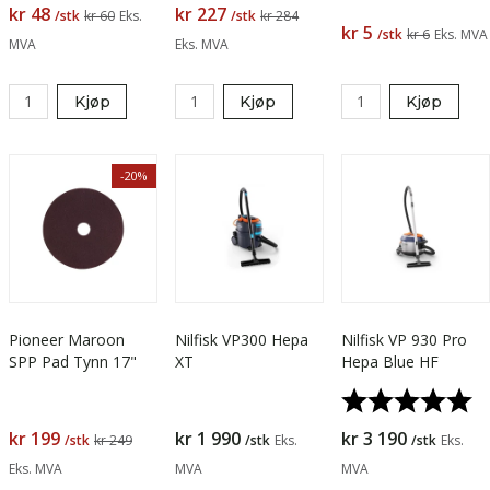
kr 48
kr 227
/stk
kr 60
Eks.
/stk
kr 284
kr 5
/stk
kr 6
Eks. MVA
MVA
Eks. MVA
Kjøp
Kjøp
Kjøp
-20%
Pioneer Maroon
Nilfisk VP300 Hepa
Nilfisk VP 930 Pro
SPP Pad Tynn 17"
XT
Hepa Blue HF
Karakter:
5.
kr 199
kr 1 990
kr 3 190
/stk
kr 249
/stk
Eks.
/stk
Eks.
Eks. MVA
MVA
MVA