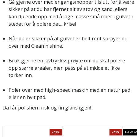
Gå gjerne over med engangsmopper tilslutt for å være
sikker på at du har fjernet alt av støv og sand, ellers
kan du ende opp med å lage masse små riper i gulvet i
stedet for å polere det....krise!
Når du er sikker på at gulvet er helt rent sprayer du
over med Clean`n shine.
Bruk gjerne en lavtrykkssprøyte om du skal polere
opp større arealer, men pass på at middelet ikke
tørker inn.
Poler over med high-speed maskin med en natur pad
eller en hvit pad.
Da får polishen frisk og fin glans igjen!
-20%
-20%
FAVOR