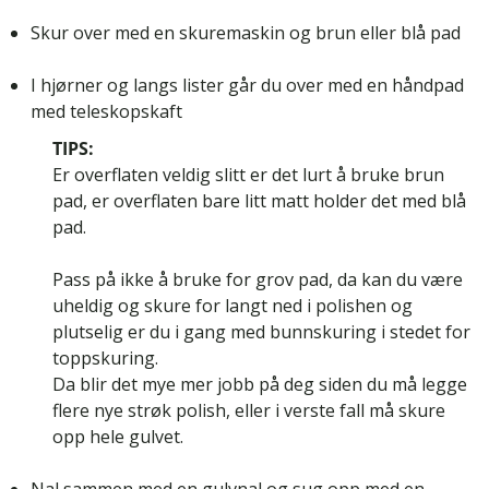
Skur over med en skuremaskin og brun eller blå pad
I hjørner og langs lister går du over med en håndpad
med teleskopskaft
TIPS:
Er overflaten veldig slitt er det lurt å bruke brun
pad, er overflaten bare litt matt holder det med blå
pad.
Pass på ikke å bruke for grov pad, da kan du være
uheldig og skure for langt ned i polishen og
plutselig er du i gang med bunnskuring i stedet for
toppskuring.
Da blir det mye mer jobb på deg siden du må legge
flere nye strøk polish, eller i verste fall må skure
opp hele gulvet.
Nal sammen med en gulvnal og sug opp med en