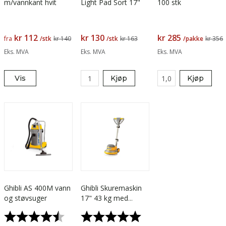
m/vannkant hvit
Light Pad Sort 17"
100 stk
kr 112
kr 130
kr 285
fra
/stk
kr 140
/stk
kr 163
/pakke
kr 356
Eks. MVA
Eks. MVA
Eks. MVA
Vis
Kjøp
Kjøp
Ghibli AS 400M vann
Ghibli Skuremaskin
og støvsuger
17" 43 kg med
padholder
Karakter:
4.7 av 5 mulige
Karakter:
5.0 av 5 mulige