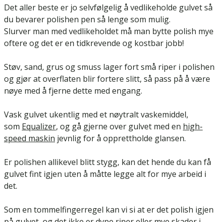
Det aller beste er jo selvfølgelig å vedlikeholde gulvet så
du bevarer polishen pen så lenge som mulig.
Slurver man med vedlikeholdet må man bytte polish mye
oftere og det er en tidkrevende og kostbar jobb!
Støv, sand, grus og smuss lager fort små riper i polishen
og gjør at overflaten blir fortere slitt, så pass på å være
nøye med å fjerne dette med engang.
Vask gulvet ukentlig med et nøytralt vaskemiddel,
som
Equalizer
, og gå gjerne over gulvet med en
high-
speed maskin
jevnlig for å opprettholde glansen.
Er polishen allikevel blitt stygg, kan det hende du kan få
gulvet fint igjen uten å måtte legge alt for mye arbeid i
det.
Som en tommelfingerregel kan vi si at er det polish igjen
på gulvet, og det ikke er dype riper eller mye skader i