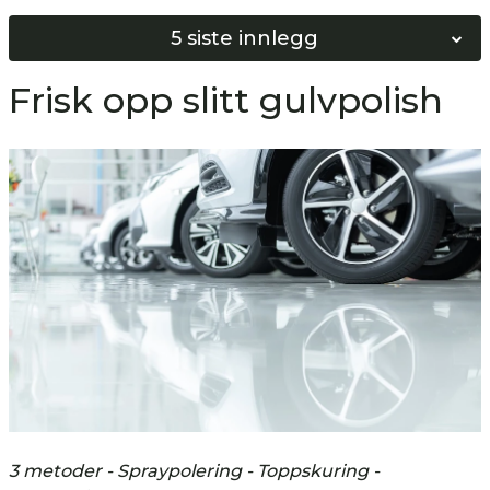
5 siste innlegg
Norges Beste Vinduspusser 2026
Frisk opp slitt gulvpolish
Softwash vs Høyttrykkspyling
Bygg ditt eget Softwash system!
Hvordan bunnskure gulv?
Hvordan nøytralisere gulv?
3 metoder - Spraypolering - Toppskuring -