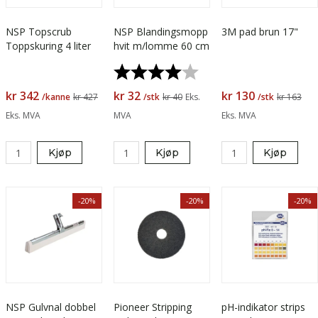
NSP Topscrub
NSP Blandingsmopp
3M pad brun 17"
Toppskuring 4 liter
hvit m/lomme 60 cm
Karakter:
4.0 av 5 mulige
kr 342
kr 32
kr 130
/kanne
kr 427
/stk
kr 40
Eks.
/stk
kr 163
Eks. MVA
MVA
Eks. MVA
Kjøp
Kjøp
Kjøp
-20%
-20%
-20%
NSP Gulvnal dobbel
Pioneer Stripping
pH-indikator strips