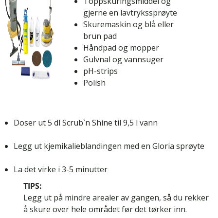
Toppskuringsmiddel og
gjerne en lavtrykssprøyte
Skuremaskin og blå eller
brun pad
Håndpad og mopper
Gulvnal og vannsuger
pH-strips
Polish
Doser ut 5 dl Scrub`n Shine til 9,5 l vann
Legg ut kjemikalieblandingen med en Gloria sprøyte
La det virke i 3-5 minutter
TIPS:
Legg ut på mindre arealer av gangen, så du rekker
å skure over hele området før det tørker inn.