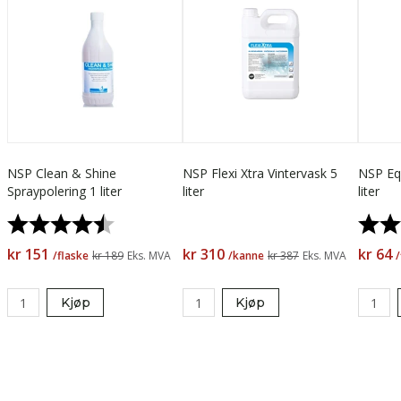
NSP Clean & Shine
NSP Flexi Xtra Vintervask 5
NSP Equ
Spraypolering 1 liter
liter
liter
Karakter:
4.6 av 5 mulige
Karak
kr 151
kr 310
kr 64
/flaske
kr 189
Eks. MVA
/kanne
kr 387
Eks. MVA
/
Kjøp
Kjøp