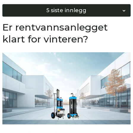
5 siste innlegg
Norges Beste Vinduspusser 2026
Er rentvannsanlegget
Softwash vs Høyttrykkspyling
klart for vinteren?
Bygg ditt eget Softwash system!
Hvordan bunnskure gulv?
Hvordan nøytralisere gulv?