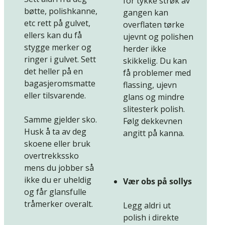
for tykke strøk av
bøtte, polishkanne,
gangen kan
etc rett på gulvet,
overflaten tørke
ellers kan du få
ujevnt og polishen
stygge merker og
herder ikke
ringer i gulvet. Sett
skikkelig. Du kan
det heller på en
få problemer med
bagasjeromsmatte
flassing, ujevn
eller tilsvarende.
glans og mindre
slitesterk polish.
Samme gjelder sko.
Følg dekkevnen
Husk å ta av deg
angitt på kanna.
skoene eller bruk
overtrekkssko
mens du jobber så
ikke du er uheldig
Vær obs på sollys
og får glansfulle
tråmerker overalt.
Legg aldri ut
polish i direkte