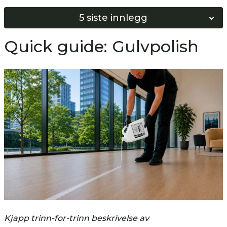
5 siste innlegg
Norges Beste Vinduspusser 2026
Quick guide: Gulvpolish
Softwash vs Høyttrykkspyling
Bygg ditt eget Softwash system!
Hvordan bunnskure gulv?
Hvordan nøytralisere gulv?
Kjapp trinn-for-trinn beskrivelse av