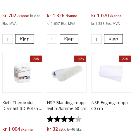
polish 5 liter
polish 5 liter
kr 702
kr 1 326
kr 1 070
/kanne
kr 878
/kanne
/kanne
Eks. MVA
kr 1 657
Eks. MVA
kr 1 338
Eks. MVA
Kjøp
Kjøp
Kjøp
-20%
-20%
-20%
Kiehl Thermodur
NSP Blandingsmopp
NSP Engangsmopp
Diamant 3D Polish 5
hvit m/lomme 60 cm
60 cm
liter
Karakter:
4.0 av 5 mulige
kr 1 004
kr 32
/kanne
/stk
kr 40
Eks.