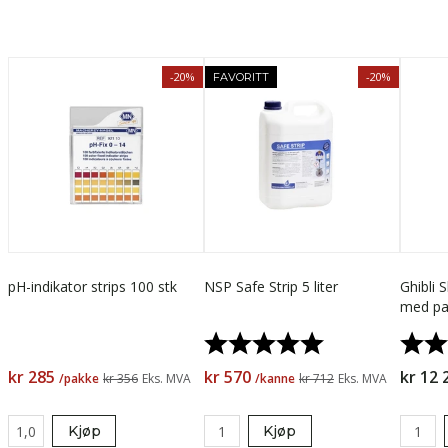
-20%
-20%
FAVORITT
pH-indikator strips 100 stk
NSP Safe Strip 5 liter
Ghibli 
med pa
Karakter:
5.0 av 5 mulige
Karak
kr 285
kr 570
kr 12 
/pakke
kr 356
Eks. MVA
/kanne
kr 712
Eks. MVA
Kjøp
Kjøp