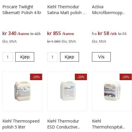
Procare Twilight
Kiehl Thermodur
Activa
Silkematt Polish 4 ltr
Satina Matt polish 5
Microfibermopp
liter
Damp Light
Svanemerket
kr 340
kr 855
kr 58
/kanne
kr 425
/kanne
fra
/stk
kr 73
Eks. MVA
kr 1 069
Eks. MVA
Eks. MVA
Kjøp
Kjøp
Vis
-20%
-20%
-20%
Kiehl Thermospeed
Kiehl Thermodur
Kiehl
polish 5 liter
ESD Conductive
Thermohospital