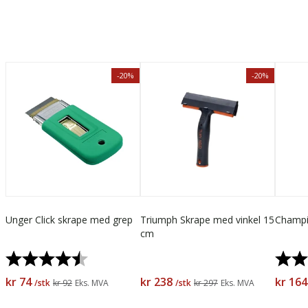
-20%
-20%
Unger Click skrape med grep
Triumph Skrape med vinkel 15
Champi
cm
Karakter:
4.4 av 5 mulige
Karak
kr 74
kr 238
kr 164
/stk
kr 92
Eks. MVA
/stk
kr 297
Eks. MVA