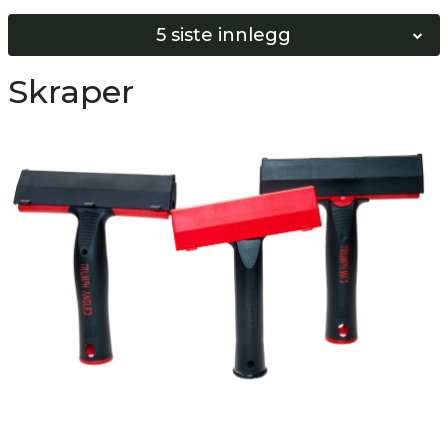
5 siste innlegg
Norges Beste Vinduspusser 2026
Skraper
Softwash vs Høyttrykkspyling
Bygg ditt eget Softwash system!
Hvordan bunnskure gulv?
Hvordan nøytralisere gulv?