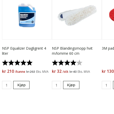
NSP Equalizer Dagligrent 4
NSP Blandingsmopp hvit
3M pad
liter
m/lomme 60 cm
Karakter:
5.0 av 5 mulige
Karakter:
4.0 av 5 mulige
kr 210
kr 32
kr 130
/kanne
kr 263
Eks. MVA
/stk
kr 40
Eks. MVA
Kjøp
Kjøp