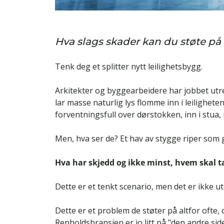
Hva slags skader kan du støte på 
Tenk deg et splitter nytt leilighetsbygg.
Arkitekter og byggearbeidere har jobbet utret
lar masse naturlig lys flomme inn i leilighet
forventningsfull over dørstokken, inn i stua,
Men, hva ser de? Et hav av stygge riper som gli
Hva har skjedd og ikke minst, hvem skal t
Dette er et tenkt scenario, men det er ikke u
Dette er et problem de støter på altfor ofte, 
Renholdsbransjen er jo litt på "den andre sid