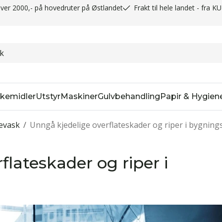
t over 2000,- på hovedruter på Østlandet
Frakt til hele landet - fra K
kemidler
Utstyr
Maskiner
Gulvbehandling
Papir & Hygien
evask
/
Unngå kjedelige overflateskader og riper i bygning
flateskader og riper i