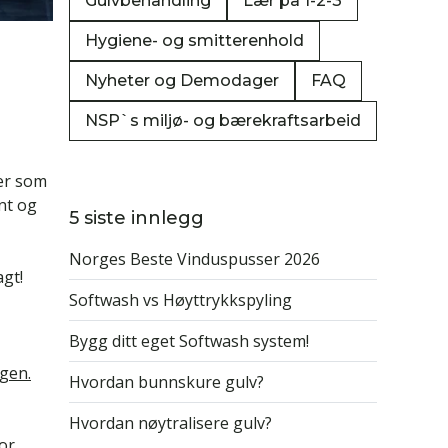
Gulvbehandling
Lær på 1-2-3
Hygiene- og smitterenhold
Nyheter og Demodager
FAQ
NSP`s miljø- og bærekraftsarbeid
ter som
nt og
5 siste innlegg
Norges Beste Vinduspusser 2026
agt!
Softwash vs Høyttrykkspyling
Bygg ditt eget Softwash system!
gen.
Hvordan bunnskure gulv?
Hvordan nøytralisere gulv?
for