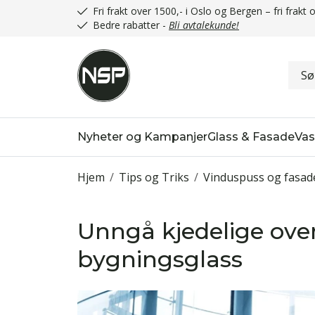
Fri frakt over 1500,- i Oslo og Bergen – fri frak
Bedre rabatter -
Bli avtalekunde!
Nyheter og Kampanjer
Glass & Fasade
Vas
Hjem
/
Tips og Triks
/
Vinduspuss og fasad
Unngå kjedelige over
bygningsglass