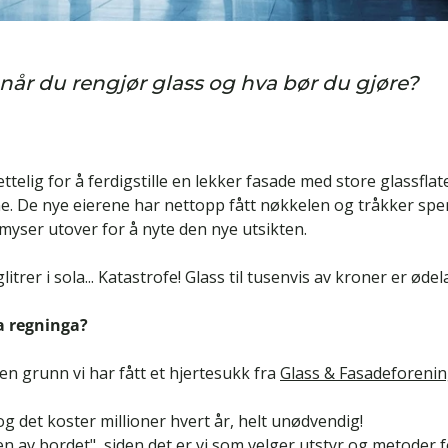
når du rengjør glass og hva bør du gjøre?
telig for å ferdigstille en lekker fasade med store glassfla
ene. De nye eierene har nettopp fått nøkkelen og tråkker spe
 myser utover for å nyte den nye utsikten.
trer i sola... Katastrofe! Glass til tusenvis av kroner er ødel
a regninga?
ten grunn vi har fått et hjertesukk fra
Glass & Fasadeforenin
og det koster millioner hvert år, helt unødvendig!
en av bordet", siden det er vi som velger utstyr og metoder 