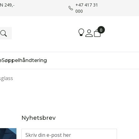
UN 249,-
+47 417 31
000
0
e
Søppelhåndtering
sglass
Nyhetsbrev