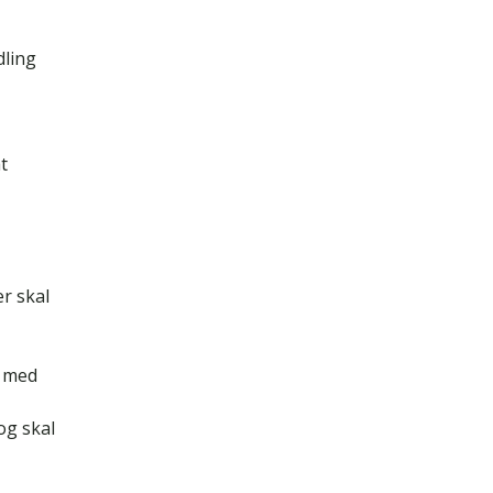
dling
at
r skal
t med
og skal