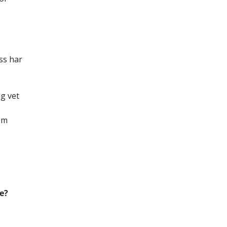
ss har
ig vet
som
de?