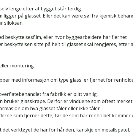
lv lenge etter at bygget står ferdig.
igger på glasset. Eller det kan være søl fra kjemisk behan
er siloksan.
d beskyttelsesfilm, eller hvor byggearbeidere har fjernet
ør beskyttelsen sitte på helt til glasset skal rengjøres, etter 
eller montering.
apper med informasjon om type glass, er fjernet før renholde
erflatebehandlet fra fabrikk er blitt vanlig.
n bruker glasskrape. Derfor er vinduene som oftest merke
ormasjon om hva glasset tåler eller ikke tåler.
erne som fjerner dette, før de som har renholdet kommer 
 det verktøyet de har for hånden, kanskje en metallspatel,