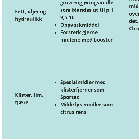
grovrengjøringsmidler
mid
som blandes ut til pH
Fett, oljer og
over
9,5-10
hydraulikk
det
Oppvaskmiddel
Clea
Forsterk gjerne
midlene med booster
Spesialmidler med
klisterfjerner som
Klister, lim,
Sportex
tjære
Milde løsemidler som
citrus rens