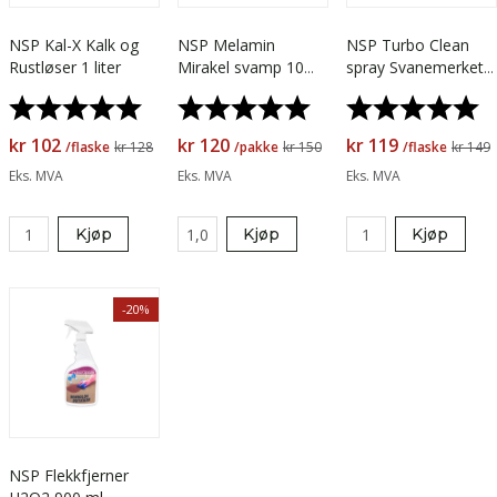
NSP Kal-X Kalk og
NSP Melamin
NSP Turbo Clean
Rustløser 1 liter
Mirakel svamp 10
spray Svanemerket
stk
1 liter
Karakter:
5.0 av 5 mulige
Karakter:
5.0 av 5 mulige
Karakter:
5.
kr 102
kr 120
kr 119
/flaske
kr 128
/pakke
kr 150
/flaske
kr 149
Eks. MVA
Eks. MVA
Eks. MVA
Kjøp
Kjøp
Kjøp
-20%
NSP Flekkfjerner