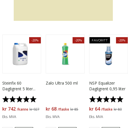
-20%
-20%
-20%
FAVORITT
Steinfix 60
Zalo Ultra 500 ml
NSP Equalizer
Dagligrent 5 liter
Dagligrent 0,95 liter
Svanemerket
Karakter:
5.0 av 5 mulige
Karakter:
5.
kr 742
kr 68
kr 64
/kanne
kr 927
/flaske
kr 85
/flaske
kr 80
Eks. MVA
Eks. MVA
Eks. MVA