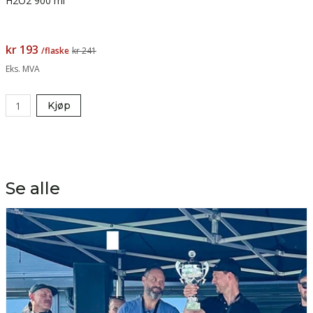
H2O2 900 ml
kr 193
/flaske
kr 241
Eks. MVA
Kjøp
Se alle