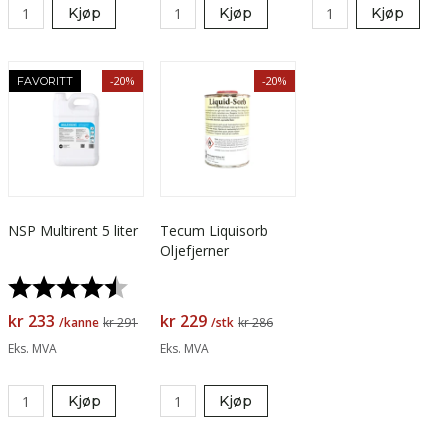
Kjøp
Kjøp
Kjøp
-20%
-20%
FAVORITT
NSP Multirent 5 liter
Tecum Liquisorb
Oljefjerner
Karakter:
4.7 av 5 mulige
kr 233
kr 229
/kanne
kr 291
/stk
kr 286
Eks. MVA
Eks. MVA
Kjøp
Kjøp