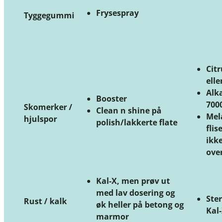
Frysespray
Tyggegummi
Citr
elle
Alka
Booster
700
Skomerker /
Clean n shine på
Mel
hjulspor
polish/lakkerte flate
flis
ikke
ove
Kal-X, men prøv ut
med lav dosering og
Ste
Rust / kalk
øk heller på betong og
Kal
marmor