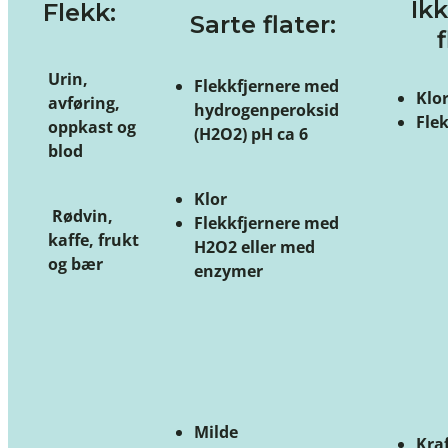
Ik
Flekk:
Sarte flater:
f
Urin,
Flekkfjernere med
Klo
avføring,
hydrogenperoksid
Fle
oppkast og
(H2O2) pH ca 6
blod
Klor
Rødvin,
Flekkfjernere med
kaffe, frukt
H2O2 eller med
og bær
enzymer
Milde
Kraf