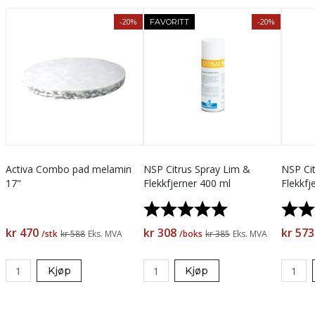
-20%
-20%
FAVORITT
Activa Combo pad melamin
NSP Citrus Spray Lim &
NSP Ci
17"
Flekkfjerner 400 ml
Flekkfje
Karakter:
5.0 av 5 mulige
Karak
kr 470
kr 308
kr 573
/stk
kr 588
Eks. MVA
/boks
kr 385
Eks. MVA
Kjøp
Kjøp