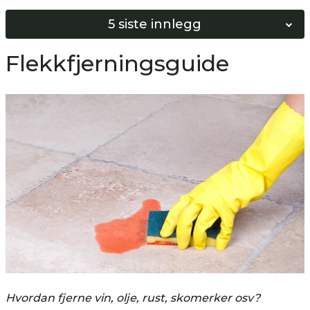
5 siste innlegg
Norges Beste Vinduspusser 2026
Flekkfjerningsguide
Softwash vs Høyttrykkspyling
Bygg ditt eget Softwash system!
Hvordan bunnskure gulv?
Hvordan nøytralisere gulv?
Hvordan fjerne vin, olje, rust, skomerker osv?