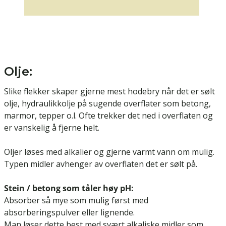
Olje:
Slike flekker skaper gjerne mest hodebry når det er sølt
olje, hydraulikkolje på sugende overflater som betong,
marmor, tepper o.l. Ofte trekker det ned i overflaten og
er vanskelig å fjerne helt.
Oljer løses med alkalier og gjerne varmt vann om mulig.
Typen midler avhenger av overflaten det er sølt på.
Stein / betong som tåler høy pH:
Absorber så mye som mulig først med
absorberingspulver
eller lignende.
Man løser dette best med svært alkaliske midler som