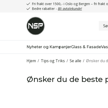
Fri frakt over 1500,- i Oslo og Bergen – fri frak
Bedre rabatter -
Bli avtalekunde!
Nyheter og Kampanjer
Glass & Fasade
Vas
Hjem
/
Tips og Triks
/
Se alle
/
Ønsker du d
Ønsker du de beste 