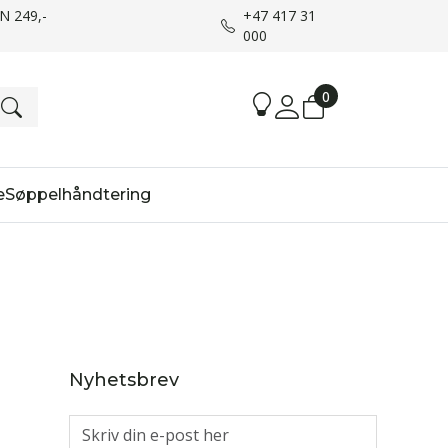
UN 249,-
+47 417 31
000
0
e
Søppelhåndtering
Nyhetsbrev