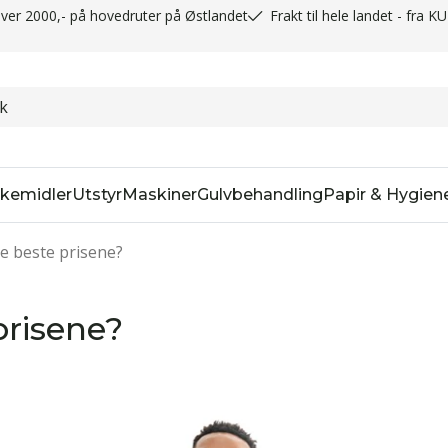
t over 2000,- på hovedruter på Østlandet
Frakt til hele landet - fra K
kemidler
Utstyr
Maskiner
Gulvbehandling
Papir & Hygien
e beste prisene?
prisene?