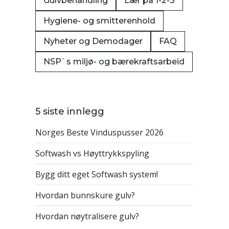
Gulvbehandling
Lær på 1-2-3
Hygiene- og smitterenhold
Nyheter og Demodager
FAQ
NSP`s miljø- og bærekraftsarbeid
5 siste innlegg
Norges Beste Vinduspusser 2026
Softwash vs Høyttrykkspyling
Bygg ditt eget Softwash system!
Hvordan bunnskure gulv?
Hvordan nøytralisere gulv?