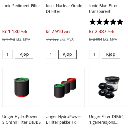
Ionic Sediment Filter
Ionic Nuclear Grade
Ionic Blue Filter
DI Filter
transparent
Karakter:
5.
kr 1 130
kr 2 910
kr 2 387
/stk
/stk
/stk
kr 1 412
Eks. MVA
kr 3 638
Eks. MVA
kr 2 984
Eks. MVA
Kjøp
Kjøp
Kjøp
Unger HydroPower
Unger HydroPower
Unger Filter DIB64
S Grønn Filter DIUBS
L Filter pakke 1x
1.generasjons
grønn 2x rød
Hydropower, bøtte