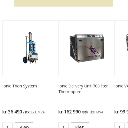
Ionic Trion System
Ionic Delivery Unit 700 liter
Ionic V
Thermopure
kr 36 490
kr 162 990
kr 99 
/stk
Eks. MVA
/stk
Eks. MVA
Kjøp
Kjøp