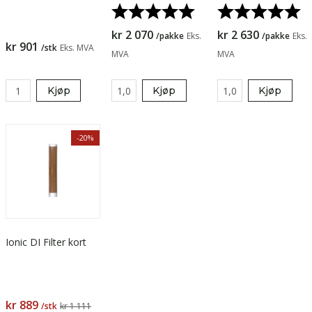
Karakter:
5.0 av 5 mulige
Karakter:
5.
med 4 stk
kr 2 070
kr 2 630
/pakke
Eks.
/pakke
Eks.
kr 901
/stk
Eks. MVA
MVA
MVA
Kjøp
Kjøp
Kjøp
-20%
Ionic DI Filter kort
kr 889
/stk
kr 1 111