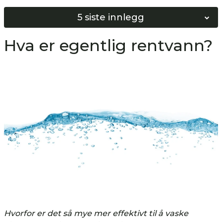
5 siste innlegg
Norges Beste Vinduspusser 2026
Hva er egentlig rentvann?
Softwash vs Høyttrykkspyling
Bygg ditt eget Softwash system!
Hvordan bunnskure gulv?
Hvordan nøytralisere gulv?
Hvorfor er det så mye mer effektivt til å vaske