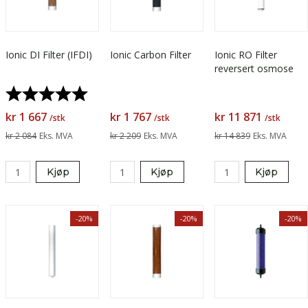
Ionic DI Filter (IFDI)
Ionic Carbon Filter
Ionic RO Filter
reversert osmose
Karakter:
5.0 av 5 mulige
kr 1 667
kr 1 767
kr 11 871
/stk
/stk
/stk
kr 2 084
Eks. MVA
kr 2 209
Eks. MVA
kr 14 839
Eks. MVA
Kjøp
Kjøp
Kjøp
-20%
-20%
-20%