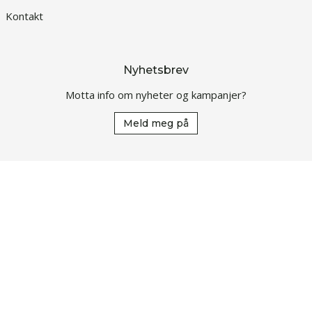
Kontakt
Nyhetsbrev
Motta info om nyheter og kampanjer?
Meld meg på
Kontakt
Ta kontakt med kundeservice:
Epost:
post@nsp.no
Telefon:
+47 417 31 000
Vi er miljøfyrtårnsertifisert