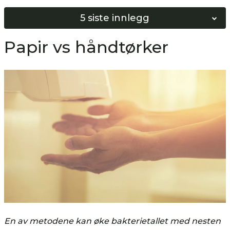
5 siste innlegg
Norges Beste Vinduspusser 2026
Papir vs håndtørker
Softwash vs Høyttrykkspyling
Bygg ditt eget Softwash system!
Hvordan bunnskure gulv?
Hvordan nøytralisere gulv?
En av metodene kan øke bakterietallet med nesten