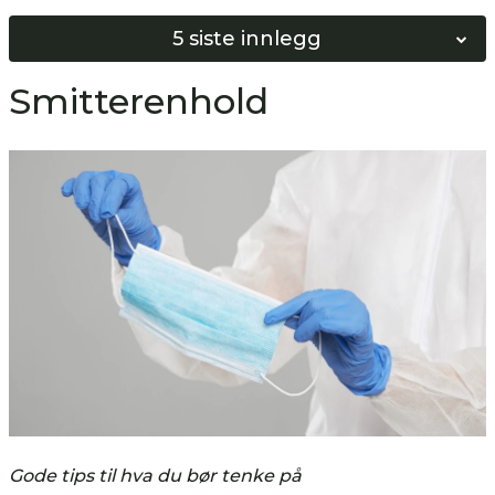
5 siste innlegg
Norges Beste Vinduspusser 2026
Smitterenhold
Softwash vs Høyttrykkspyling
Bygg ditt eget Softwash system!
Hvordan bunnskure gulv?
Hvordan nøytralisere gulv?
Gode tips til hva du bør tenke på