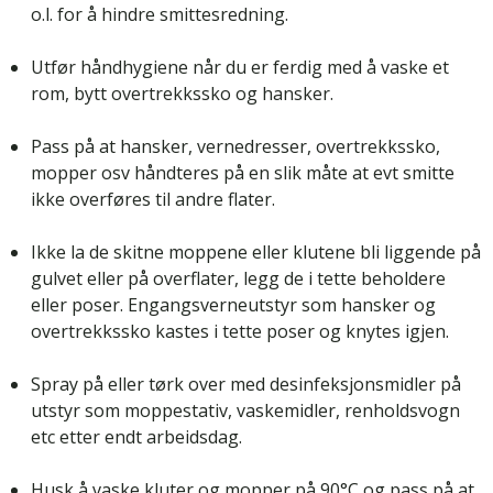
o.l. for å hindre smittesredning.
Utfør håndhygiene når du er ferdig med å vaske et
rom, bytt overtrekkssko og hansker.
Pass på at hansker, vernedresser, overtrekkssko,
mopper osv håndteres på en slik måte at evt smitte
ikke overføres til andre flater.
Ikke la de skitne moppene eller klutene bli liggende på
gulvet eller på overflater, legg de i tette beholdere
eller poser. Engangsverneutstyr som hansker og
overtrekkssko kastes i tette poser og knytes igjen.
Spray på eller tørk over med desinfeksjonsmidler på
utstyr som moppestativ, vaskemidler, renholdsvogn
etc etter endt arbeidsdag.
Husk å vaske kluter og mopper på 90°C og pass på at