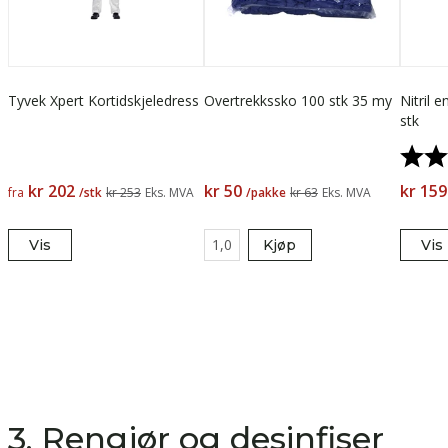
Tyvek Xpert Kortidskjeledress
Overtrekkssko 100 stk 35 my
Nitril 
stk
Karak
kr 202
kr 50
kr 159
fra
/stk
kr 253
Eks. MVA
/pakke
kr 63
Eks. MVA
Vis
Kjøp
Vis
3. Rengjør og desinfiser